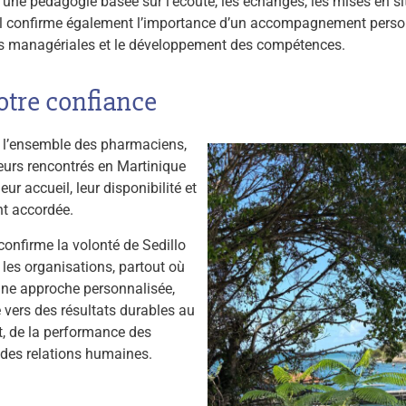
une pédagogie basée sur l’écoute, les échanges, les mises en si
. Il confirme également l’importance d’un accompagnement perso
ues managériales et le développement des compétences.
otre confiance
e l’ensemble des pharmaciens,
teurs rencontrés en Martinique
ur accueil, leur disponibilité et
ont accordée.
confirme la volonté de Sedillo
les organisations, partout où
 une approche personnalisée,
 vers des résultats durables au
, de la performance des
é des relations humaines.