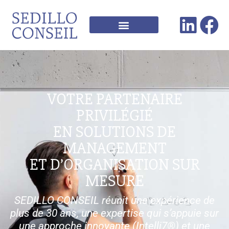
VOTRE PARTENAIRE
PRIVILÉGIÉ
EN SOLUTIONS DE
MANAGEMENT
ET D’ORGANISATION SUR
MESURE
SEDILLO CONSEIL réunit une expérience de
plus de 30 ans, une expertise qui s’appuie sur
une approche innovante (Intelli7®) et une